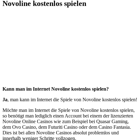
Novoline kostenlos spielen
Kann man im Internet Novoline kostenlos spielen?
Ja
, man kann im Internet die Spiele von Novoline kostenlos spielen!
Möchte man im Internet die Spiele von Novoline kostenlos spielen,
so benötigt man lediglich einen Account bei einem der lizenzierten
Novoline Online Casinos wie zum Beispiel bei Quasar Gaming,
dem Ovo Casino, dem Futuriti Casino oder dem Casino Fantasia.
Dies ist bei allen Novoline Casinos absolut problemlos und
innerhalb weniger Schritte vollzogen.