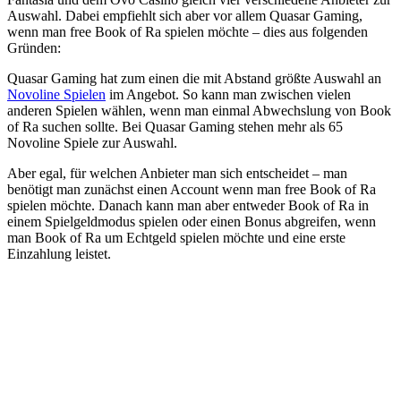
Auswahl. Dabei empfiehlt sich aber vor allem Quasar Gaming,
wenn man free Book of Ra spielen möchte – dies aus folgenden
Gründen:
Quasar Gaming hat zum einen die mit Abstand größte Auswahl an
Novoline Spielen
im Angebot. So kann man zwischen vielen
anderen Spielen wählen, wenn man einmal Abwechslung von Book
of Ra suchen sollte. Bei Quasar Gaming stehen mehr als 65
Novoline Spiele zur Auswahl.
Aber egal, für welchen Anbieter man sich entscheidet – man
benötigt man zunächst einen Account wenn man free Book of Ra
spielen möchte. Danach kann man aber entweder Book of Ra in
einem Spielgeldmodus spielen oder einen Bonus abgreifen, wenn
man Book of Ra um Echtgeld spielen möchte und eine erste
Einzahlung leistet.