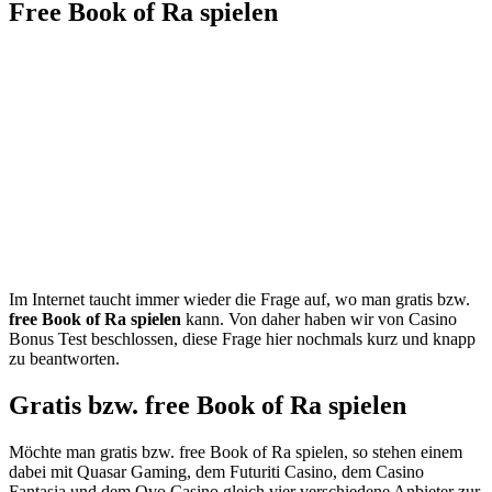
Free Book of Ra spielen
Im Internet taucht immer wieder die Frage auf, wo man gratis bzw.
free Book of Ra spielen
kann. Von daher haben wir von Casino
Bonus Test beschlossen, diese Frage hier nochmals kurz und knapp
zu beantworten.
Gratis bzw. free Book of Ra spielen
Möchte man gratis bzw. free Book of Ra spielen, so stehen einem
dabei mit Quasar Gaming, dem Futuriti Casino, dem Casino
Fantasia und dem Ovo Casino gleich vier verschiedene Anbieter zur