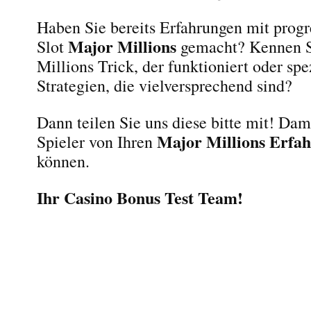
Haben Sie bereits Erfahrungen mit prog
Major Millions
Slot
gemacht? Kennen S
Millions Trick, der funktioniert oder sp
Strategien, die vielversprechend sind?
Dann teilen Sie uns diese bitte mit! Dam
Major Millions Erfa
Spieler von Ihren
können.
Ihr Casino Bonus Test Team!