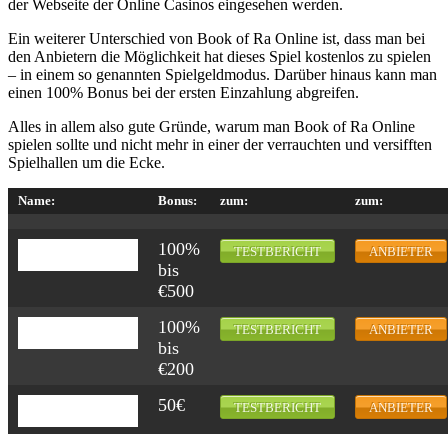
der Webseite der Online Casinos eingesehen werden.
Ein weiterer Unterschied von Book of Ra Online ist, dass man bei
den Anbietern die Möglichkeit hat dieses Spiel kostenlos zu spielen
– in einem so genannten Spielgeldmodus. Darüber hinaus kann man
einen 100% Bonus bei der ersten Einzahlung abgreifen.
Alles in allem also gute Gründe, warum man Book of Ra Online
spielen sollte und nicht mehr in einer der verrauchten und versifften
Spielhallen um die Ecke.
Name:
Bonus:
zum:
zum:
100%
TESTBERICHT
ANBIETER
bis
€500
100%
TESTBERICHT
ANBIETER
bis
€200
50€
TESTBERICHT
ANBIETER