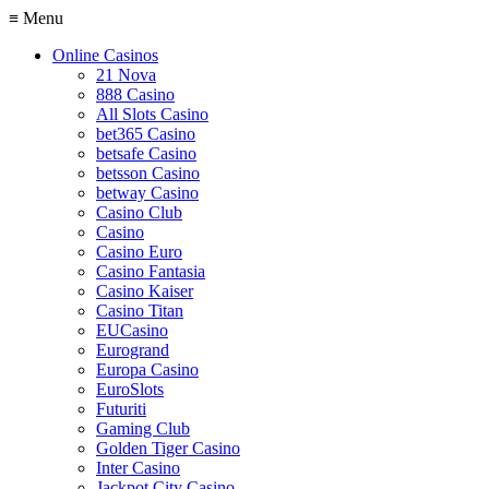
≡ Menu
Online Casinos
21 Nova
888 Casino
All Slots Casino
bet365 Casino
betsafe Casino
betsson Casino
betway Casino
Casino Club
Casino
Casino Euro
Casino Fantasia
Casino Kaiser
Casino Titan
EUCasino
Eurogrand
Europa Casino
EuroSlots
Futuriti
Gaming Club
Golden Tiger Casino
Inter Casino
Jackpot City Casino